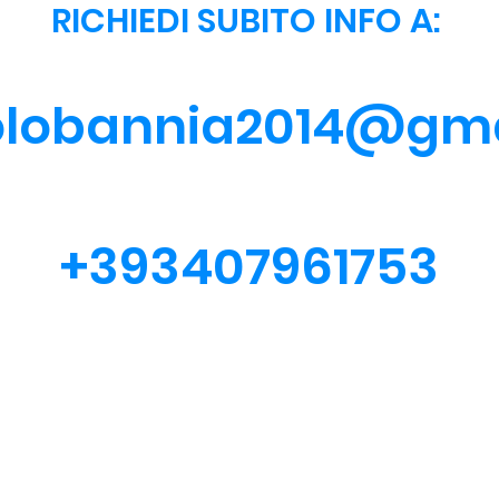
RICHIEDI SUBITO INFO A:
olobannia2014@gm
+393407961753